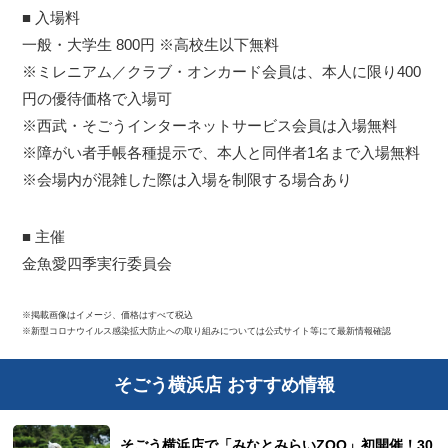
■ 入場料
一般・大学生 800円 ※高校生以下無料
※ミレニアム／クラブ・オンカード会員は、本人に限り400
円の優待価格で入場可
※西武・そごうインターネットサービス会員は入場無料
※障がい者手帳各種提示で、本人と同伴者1名まで入場無料
※会場内が混雑した際は入場を制限する場合あり
■ 主催
金魚愛四季実行委員会
※掲載画像はイメージ、価格はすべて税込
※新型コロナウイルス感染拡大防止への取り組みについては公式サイト等にて最新情報確認
そごう横浜店 おすすめ情報
そごう横浜店で「みなとみらいZOO」初開催！30