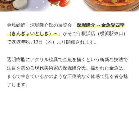
金魚絵師・深堀隆介氏の展覧会「
深堀隆介 ～金魚愛四季
（きんぎょいとしき）～
」がそごう横浜店（横浜駅東口）
で2020年8月13日（木）より開催されます。
透明樹脂にアクリル絵具で金魚を描くという斬新な技法で
注目を集める現代美術家の深堀隆介氏。描かれた金魚は、
まるで生きているかのような圧倒的な立体感で見る者を魅
了します。