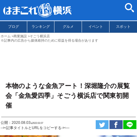
ブログ
ランキング
グルメ
イベント
スポット
ホーム
商業施設
そごう横浜店
※記事内の広告から媒体維持のために収益を得る場合があります
本物のような金魚アート！深堀隆介の展覧
会「金魚愛四季」そごう横浜店で関東初開
催
公開：2020.08.03
ಇ2022.02.07
--✄記事タイトルとURLをコピーする-✄—