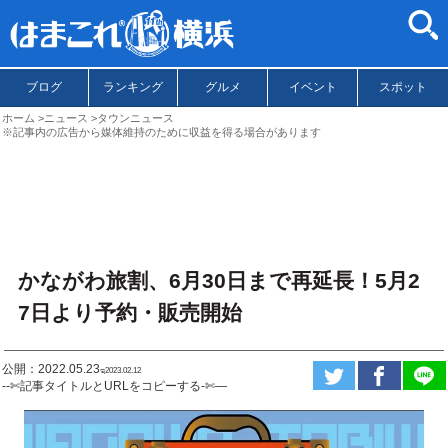
ブログ
ランキング
グルメ
イベント
スポット
ホーム
ニュース
タウンニュース
※記事内の広告から媒体維持のために収益を得る場合があります
かながわ旅割、6月30日まで再延長！5月2
7日より予約・販売開始
公開：2022.05.23
ಇ2023.02.12
--✄記事タイトルとURLをコピーする-✄—