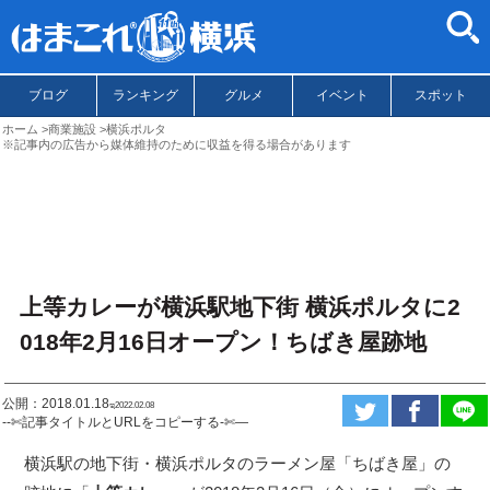
ブログ
ランキング
グルメ
イベント
スポット
ホーム
商業施設
横浜ポルタ
※記事内の広告から媒体維持のために収益を得る場合があります
上等カレーが横浜駅地下街 横浜ポルタに2
018年2月16日オープン！ちばき屋跡地
公開：2018.01.18
ಇ2022.02.08
--✄記事タイトルとURLをコピーする-✄—
横浜駅の地下街・横浜ポルタのラーメン屋「ちばき屋」の