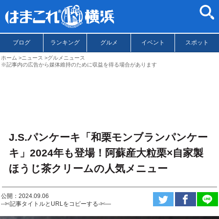
ブログ
ランキング
グルメ
イベント
スポット
ホーム
ニュース
グルメニュース
※記事内の広告から媒体維持のために収益を得る場合があります
J.S.パンケーキ「和栗モンブランパンケー
キ」2024年も登場！阿蘇産大粒栗×自家製
ほうじ茶クリームの人気メニュー
公開：2024.09.06
--✄記事タイトルとURLをコピーする-✄—