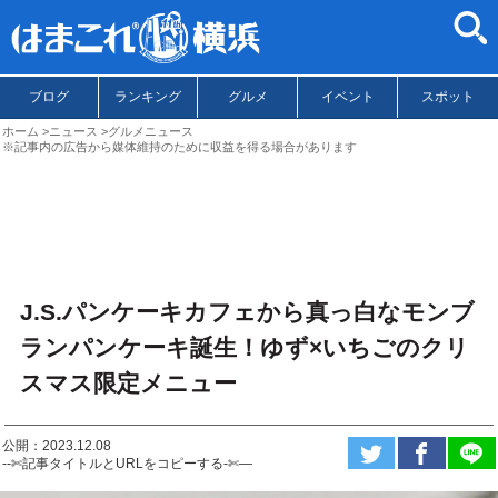
ブログ
ランキング
グルメ
イベント
スポット
ホーム
ニュース
グルメニュース
※記事内の広告から媒体維持のために収益を得る場合があります
J.S.パンケーキカフェから真っ白なモンブ
ランパンケーキ誕生！ゆず×いちごのクリ
スマス限定メニュー
公開：2023.12.08
--✄記事タイトルとURLをコピーする-✄—