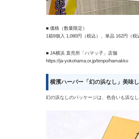
■ 価格（数量限定）
1箱8個入 1,080円（税込）、単品 162円（
■ JA横浜 直売所「ハマッ子」店舗
https://ja-yokohama.or.jp/tenpo/hamakko
横濱ハーバー「幻の浜なし」美味
幻の浜なしのパッケージは、色合いも浜なし