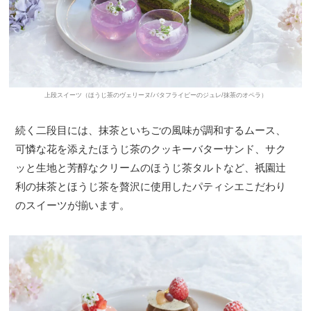
上段スイーツ（ほうじ茶のヴェリーヌ/バタフライピーのジュレ/抹茶のオペラ）
続く二段目には、抹茶といちごの風味が調和するムース、
可憐な花を添えたほうじ茶のクッキーバターサンド、サク
ッと生地と芳醇なクリームのほうじ茶タルトなど、祇園辻
利の抹茶とほうじ茶を贅沢に使用したパティシエこだわり
のスイーツが揃います。