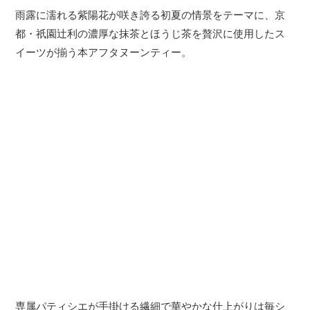
雨露に濡れる紫陽花が咲き誇る初夏の情景をテーマに、京
都・祇園辻利の濃厚な抹茶とほうじ茶を贅沢に使用したス
イーツが揃う本アフタヌーンティー。
専属パティシエが手掛ける繊細で華やかな仕上がりは毎シ