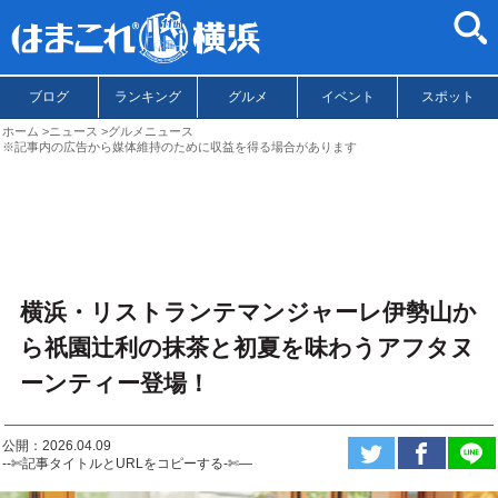
ブログ
ランキング
グルメ
イベント
スポット
ホーム
ニュース
グルメニュース
※記事内の広告から媒体維持のために収益を得る場合があります
横浜・リストランテマンジャーレ伊勢山か
ら祇園辻利の抹茶と初夏を味わうアフタヌ
ーンティー登場！
公開：2026.04.09
--✄記事タイトルとURLをコピーする-✄—