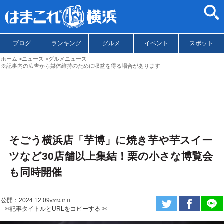
ブログ
ランキング
グルメ
イベント
スポット
ホーム
ニュース
グルメニュース
※記事内の広告から媒体維持のために収益を得る場合があります
そごう横浜店「芋博」に焼き芋や芋スイー
ツなど30店舗以上集結！栗の小さな博覧会
も同時開催
公開：2024.12.09
ಇ2024.12.11
--✄記事タイトルとURLをコピーする-✄—