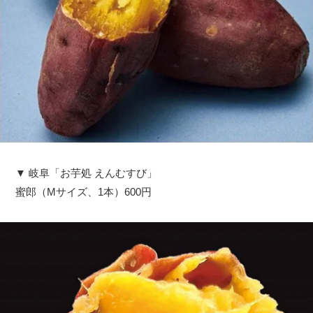
▼ 岐阜「お芋処 えんむすび」
蜜郎（Mサイズ、1本）600円