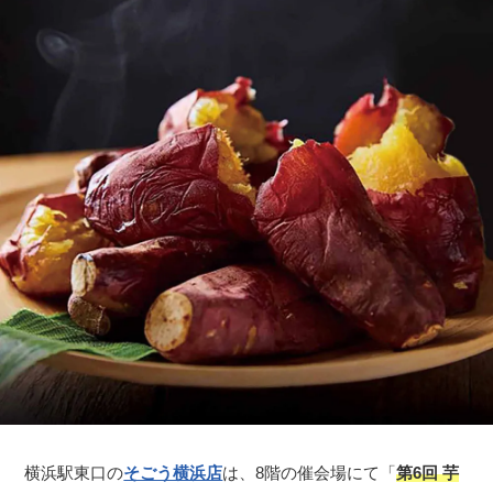
横浜駅東口の
そごう横浜店
は、8階の催会場にて「
第6回 芋