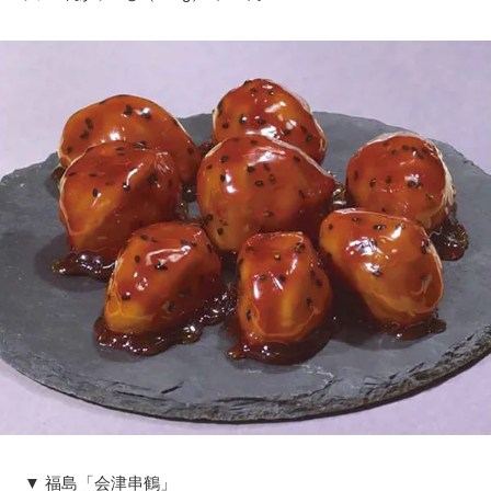
▼ 福島「会津串鶴」