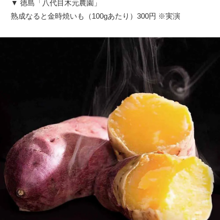
▼ 徳島「八代目木元農園」
熟成なると金時焼いも（100gあたり）300円 ※実演