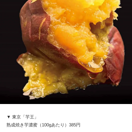
▼ 東京「芋王」
熟成焼き芋濃蜜（100gあたり）385円