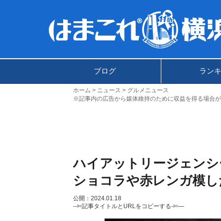
ブログ
ラン
ホーム
ニュース
グルメニュース
※記事内の広告から媒体維持のために収益を得る場合が
ハイアットリージェンシ
ショコラや赤レンガ模し
公開：2024.01.18
--✄記事タイトルとURLをコピーする-✄—