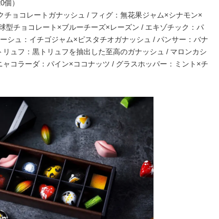
20個）
チョコレートガナッシュ / フィグ：無花果ジャム×シナモン×
球型チョコレート×ブルーチーズ×レーズン / エキゾチック：パ
ターシュ：イチゴジャム×ピスタチオガナッシュ / パンサー：バナ
 トリュフ：黒トリュフを抽出した至高のガナッシュ / マロンカシ
ニャコラーダ：パイン×ココナッツ / グラスホッパー：ミント×チ