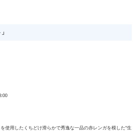
ト」
:00
トを使用したくちどけ滑らかで秀逸な一品の赤レンガを模した“生