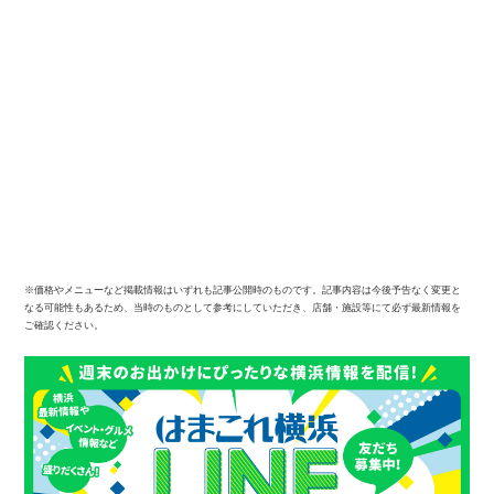
※価格やメニューなど掲載情報はいずれも記事公開時のものです。記事内容は今後予告なく変更と
なる可能性もあるため、当時のものとして参考にしていただき、店舗・施設等にて必ず最新情報を
ご確認ください。