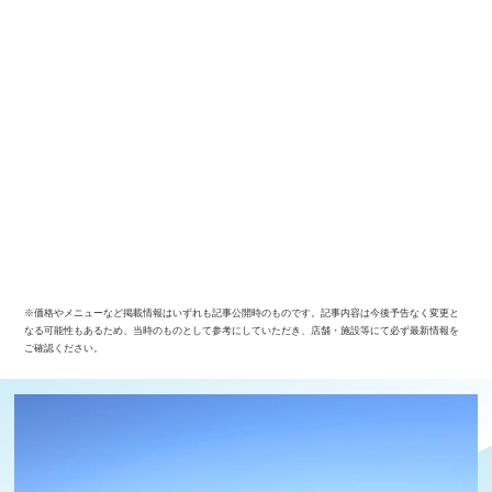
※価格やメニューなど掲載情報はいずれも記事公開時のものです。記事内容は今後予告なく変更と
なる可能性もあるため、当時のものとして参考にしていただき、店舗・施設等にて必ず最新情報を
ご確認ください。