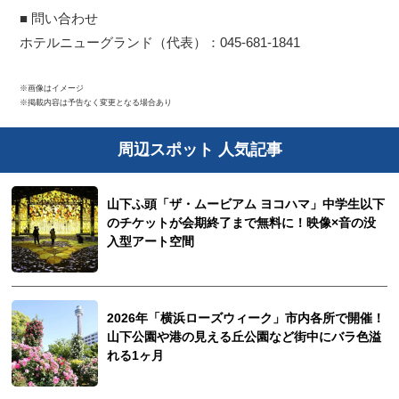
■ 問い合わせ
ホテルニューグランド（代表）：045-681-1841
※画像はイメージ
※掲載内容は予告なく変更となる場合あり
周辺スポット 人気記事
山下ふ頭「ザ・ムービアム ヨコハマ」中学生以下
のチケットが会期終了まで無料に！映像×音の没
⼊型アート空間
2026年「横浜ローズウィーク」市内各所で開催！
山下公園や港の見える丘公園など街中にバラ色溢
れる1ヶ月