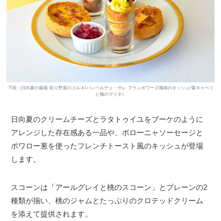
下段（日向夏の薔薇 彩り野菜のコルネ/パンペルデュ・サレ フランボワーズ風味のキッシュ/紫キャベツ
と梅のマリネ）
日向夏のクリームチーズとラタトゥイユをブーケのように
アレンジした存在感ある一品や、ボローニャソーセージと
ポワロー葱を使ったフレンチトースト風のキッシュが登場
します。
スコーンは「アールグレイと桃のスコーン」とプレーンの2
種類が揃い、桃のジャムとたっぷりのクロテッドクリーム
を添えて提供されます。