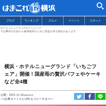
ブログ
ランキング
グルメ
イベント
スポット
ホーム
ニュース
グルメニュース
※記事内の広告から媒体維持のために収益を得る場合があります
横浜・ホテルニューグランド「いちごフ
ェア」開催！国産苺の贅沢パフェやケーキ
など全4種
公開：2021.11.10
ಇ2022.02.07
--✄記事タイトルとURLをコピーする-✄—