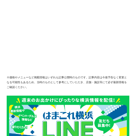
※価格やメニューなど掲載情報はいずれも記事公開時のものです。記事内容は今後予告なく変更と
なる可能性もあるため、当時のものとして参考にしていただき、店舗・施設等にて必ず最新情報を
ご確認ください。