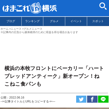
ブログ
ランキング
グルメ
イベント
スポット
ホーム
ニュース
グルメニュース
※記事内の広告から媒体維持のために収益を得る場合があります
横浜の本牧フロントにベーカリー「ハート
ブレッドアンティーク」新オープン！ね
こねこ食パンも
公開：2022.06.16
--✄記事タイトルとURLをコピーする-✄—