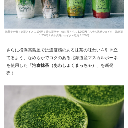
抹茶ラテ壱＋抹茶アイス 1,100円 / 焙じ茶ラテ＋焙じ茶アイス 1,100円 / 八十八黒糖シェイク＋泡抹茶
1,250円 / 八十八苺シェイク＋塩泡 1,200円
さらに横浜高島屋では濃度感のある抹茶の味わいを引き立
てるよう、なめらかでコクのある北海道産マスカルポーネ
を使用した「
泡食抹茶（あわしょくまっちゃ）
」を新発
売！