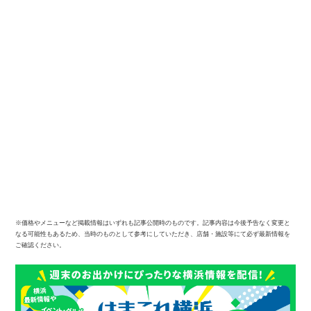
※価格やメニューなど掲載情報はいずれも記事公開時のものです。記事内容は今後予告なく変更と
なる可能性もあるため、当時のものとして参考にしていただき、店舗・施設等にて必ず最新情報を
ご確認ください。