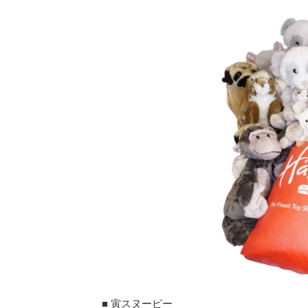
■ 寅スヌーピー