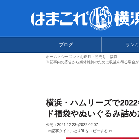
ブログ
ラン
ホーム
シーズン
お正月・初売り・福袋
※記事内の広告から媒体維持のために収益を得る場合が
横浜・ハムリーズで202
ド福袋やぬいぐるみ詰め
公開：2021.12.23
ಇ2022.02.07
--✄記事タイトルとURLをコピーする-✄—