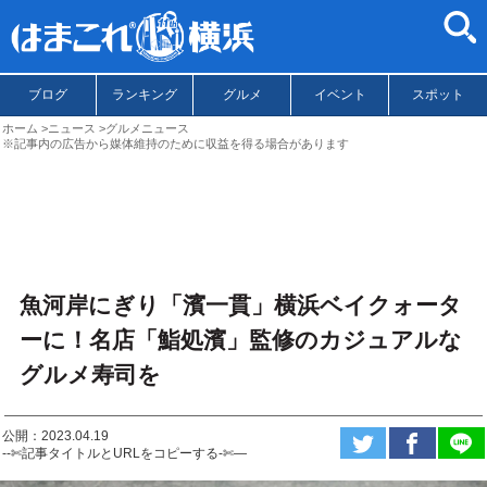
ブログ
ランキング
グルメ
イベント
スポット
ホーム
ニュース
グルメニュース
※記事内の広告から媒体維持のために収益を得る場合があります
魚河岸にぎり「濱一貫」横浜ベイクォータ
ーに！名店「鮨処濱」監修のカジュアルな
グルメ寿司を
公開：2023.04.19
--✄記事タイトルとURLをコピーする-✄—