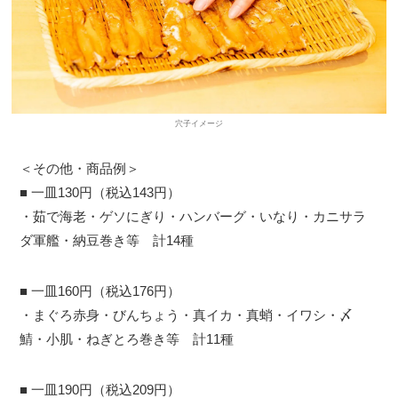
穴子イメージ
＜その他・商品例＞
■ 一皿130円（税込143円）
・茹で海老・ゲソにぎり・ハンバーグ・いなり・カニサラ
ダ軍艦・納豆巻き等 計14種
■ 一皿160円（税込176円）
・まぐろ赤身・びんちょう・真イカ・真蛸・イワシ・〆
鯖・小肌・ねぎとろ巻き等 計11種
■ 一皿190円（税込209円）