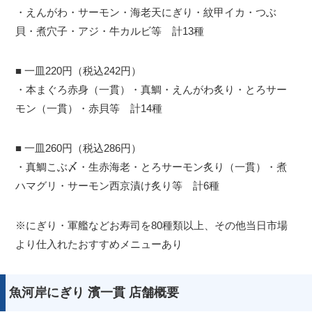
・えんがわ・サーモン・海老天にぎり・紋甲イカ・つぶ
貝・煮穴子・アジ・牛カルビ等 計13種
■ 一皿220円（税込242円）
・本まぐろ赤身（一貫）・真鯛・えんがわ炙り・とろサー
モン（一貫）・赤貝等 計14種
■ 一皿260円（税込286円）
・真鯛こぶ〆・生赤海老・とろサーモン炙り（一貫）・煮
ハマグリ・サーモン西京漬け炙り等 計6種
※にぎり・軍艦などお寿司を80種類以上、その他当日市場
より仕入れたおすすめメニューあり
魚河岸にぎり 濱一貫 店舗概要