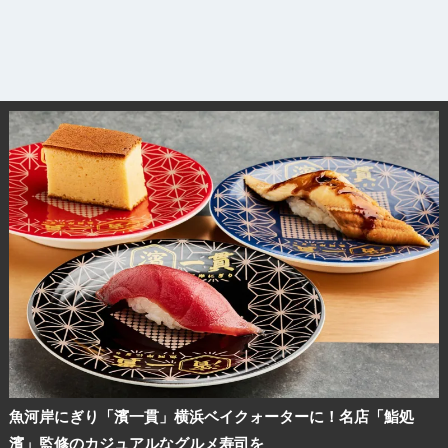
魚河岸にぎり「濱一貫」横浜ベイクォーターに！名店「鮨処
濱」監修のカジュアルなグルメ寿司を