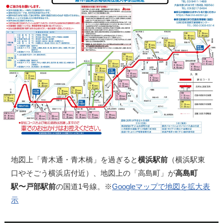
地図上「青木通・青木橋」を過ぎると
横浜駅前
（横浜駅東
口やそごう横浜店付近）、地図上の「高島町」が
高島町
駅〜戸部駅前
の国道1号線。※
Googleマップで地図を拡大表
示