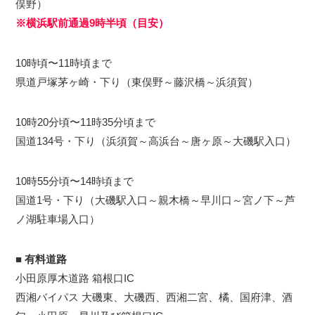
俣野）
※横浜駅前通過9時半頃（目安）
10時頃〜11時頃まで
県道戸塚茅ヶ崎・下り（東俣野～藤沢橋～浜須賀）
10時20分頃〜11時35分頃まで
国道134号・下り（浜須賀～高浜台～唐ヶ原～大磯駅入口）
10時55分頃〜14時頃まで
国道1号・下り（大磯駅入口～親木橋～早川口～宮ノ下～芦
ノ湖駐車場入口）
■
有料道路
小田原厚木道路 箱根口IC
西湘バイパス 大磯東、大磯西、西湘二宮、橘、国府津、酒