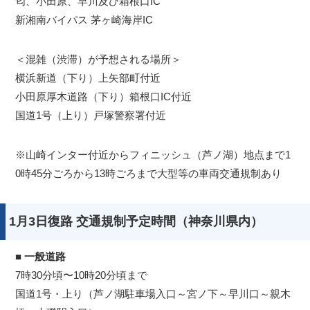
匂、小田原、早川及び箱根口IC
新湘南バイパス 茅ヶ崎海岸IC
＜混雑（渋滞）が予想される場所＞
横浜新道（下り）上矢部町付近
小田原厚木道路（下り）箱根口IC付近
国道1号（上り）戸塚警察署付近
※山崎インター付近からフィニッシュ（芦ノ湖）地点まで1
0時45分ごろから13時ごろまで大型等の車両交通規制あり
1月3日復路 交通規制予定時間（神奈川県内）
■
一般道路
7時30分頃〜10時20分頃まで
国道1号・上り（芦ノ湖駐車場入口～宮ノ下～早川口～親木