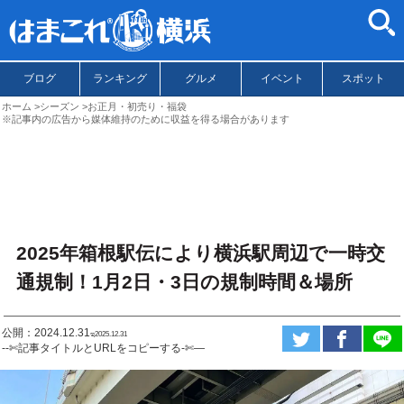
ブログ
ランキング
グルメ
イベント
スポット
ホーム
シーズン
お正月・初売り・福袋
※記事内の広告から媒体維持のために収益を得る場合があります
2025年箱根駅伝により横浜駅周辺で一時交
通規制！1月2日・3日の規制時間＆場所
公開：2024.12.31
ಇ2025.12.31
--✄記事タイトルとURLをコピーする-✄—