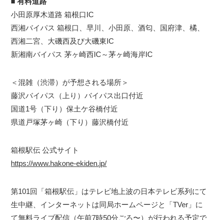
■
有料道路
小田原厚木道路 箱根口IC
西湘バイパス 箱根口、早川、小田原、酒匂、国府津、橘、
西湘二宮、大磯西及び大磯東IC
新湘南バイパス 茅ヶ崎西IC～茅ヶ崎海岸IC
＜混雑（渋滞）が予想される場所＞
藤沢バイパス（上り）バイパス出口付近
国道1号（下り）保土ケ谷橋付近
県道戸塚茅ヶ崎（下り）藤沢橋付近
箱根駅伝 公式サイト
https://www.hakone-ekiden.jp/
第101回「箱根駅伝」はテレビ地上波の日本テレビ系列にて
生中継、インターネットは同局ホームページと「TVer」に
て無料ライブ配信（午前7時50分ごろ〜）が行われる予定で