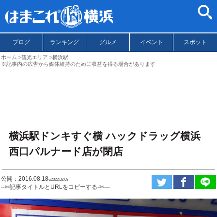
ブログ
ランキング
グルメ
イベント
スポット
ホーム
観光エリア
横浜駅
※記事内の広告から媒体維持のために収益を得る場合があります
横浜駅ドンキすぐ横 ハックドラッグ横浜
西口パルナード店が閉店
公開：2016.08.18
ಇ2022.02.08
--✄記事タイトルとURLをコピーする-✄—