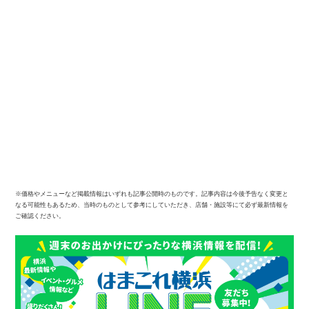
※価格やメニューなど掲載情報はいずれも記事公開時のものです。記事内容は今後予告なく変更と
なる可能性もあるため、当時のものとして参考にしていただき、店舗・施設等にて必ず最新情報を
ご確認ください。