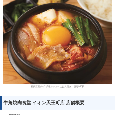
石鍋豆富チゲ（3種ナムル・ごはん付き）税込935円
牛角焼肉食堂 イオン天王町店 店舗概要