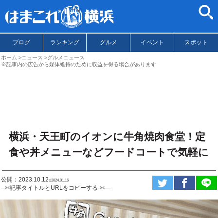
ブログ
ランキング
グルメ
イベント
スポット
ホーム
ニュース
グルメニュース
※記事内の広告から媒体維持のために収益を得る場合があります
横浜・天王町のイオンに牛角焼肉食堂！定
食や丼メニューなどフードコートで気軽に
公開：2023.10.12
ಇ2024.01.16
--✄記事タイトルとURLをコピーする-✄—