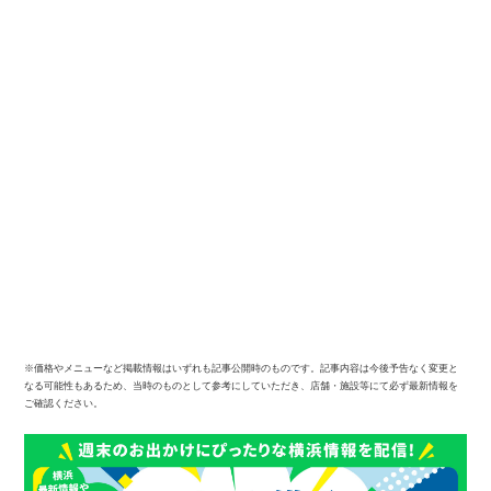
※価格やメニューなど掲載情報はいずれも記事公開時のものです。記事内容は今後予告なく変更と
なる可能性もあるため、当時のものとして参考にしていただき、店舗・施設等にて必ず最新情報を
ご確認ください。