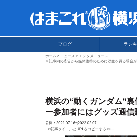
ブログ
ラン
ホーム
ニュース
エンタメニュース
※記事内の広告から媒体維持のために収益を得る場合が
横浜の“動くガンダム
ー参加者にはグッズ通信
公開：2021.07.16
ಇ2022.02.07
--✄記事タイトルとURLをコピーする-✄—