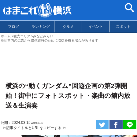
ブログ
ランキング
グルメ
イベント
スポット
ホーム
観光エリア
みなとみらい
※記事内の広告から媒体維持のために収益を得る場合があります
横浜の“動くガンダム”回遊企画の第2弾開
始！街中にフォトスポット・楽曲の館内放
送＆生演奏
公開：2024.03.15
ಇ2024.03.20
--✄記事タイトルとURLをコピーする-✄—