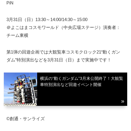
PiN
3月31日（日）13:30～14:00/14:30～15:00
＠よこはまコスモワールド（中央広場ステージ）演奏者：
チーム東横
第1弾の回遊企画では大観覧車コスモクロック21“動くガン
ダム”特別演出などを3月31日（日）まで実施中です！
横浜の“動くガンダム”3月末公開終了！大観覧
車特別演出など回遊イベント開催
©創通・サンライズ