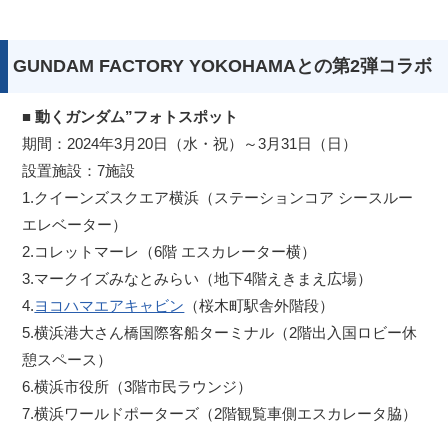
GUNDAM FACTORY YOKOHAMAとの第2弾コラボ
■
動くガンダム”フォトスポット
期間：2024年3月20日（水・祝）～3月31日（日）
設置施設：7施設
1.クイーンズスクエア横浜（ステーションコア シースルー
エレベーター）
2.コレットマーレ（6階 エスカレーター横）
3.マークイズみなとみらい（地下4階えきまえ広場）
4.
ヨコハマエアキャビン
（桜木町駅舎外階段）
5.横浜港大さん橋国際客船ターミナル（2階出入国ロビー休
憩スペース）
6.横浜市役所（3階市民ラウンジ）
7.横浜ワールドポーターズ（2階観覧車側エスカレータ脇）