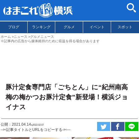
ブログ
ランキング
グルメ
イベント
スポット
ホーム
ニュース
グルメニュース
※記事内の広告から媒体維持のために収益を得る場合があります
豚汁定食専門店「ごちとん」に“紀州南高
梅の梅かつお豚汁定食”新登場！横浜ジョ
イナス
公開：2021.04.14
ಇ2022.02.07
--✄記事タイトルとURLをコピーする-✄—