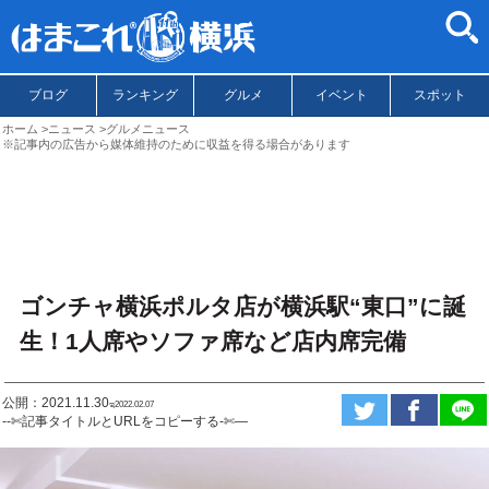
ブログ
ランキング
グルメ
イベント
スポット
ホーム
ニュース
グルメニュース
※記事内の広告から媒体維持のために収益を得る場合があります
ゴンチャ横浜ポルタ店が横浜駅“東口”に誕
生！1人席やソファ席など店内席完備
公開：2021.11.30
ಇ2022.02.07
--✄記事タイトルとURLをコピーする-✄—