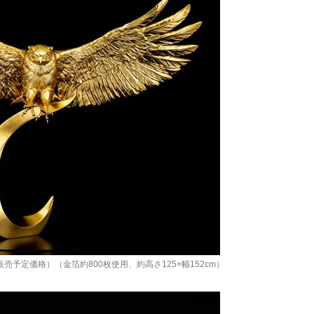
円（販売予定価格）（金箔約800枚使用、約高さ125×幅152cm）