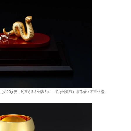
）（約20g 親：約高さ5.8×幅6.5cm（子は純銀製）原作者：石田信裕）