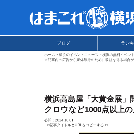
ブログ
ラン
ホーム
横浜のイベントニュース
横浜の無料イベン
※記事内の広告から媒体維持のために収益を得る場合が
横浜高島屋「大黄金展」開
クロウなど1000点以上
公開：2024.10.01
--✄記事タイトルとURLをコピーする-✄—