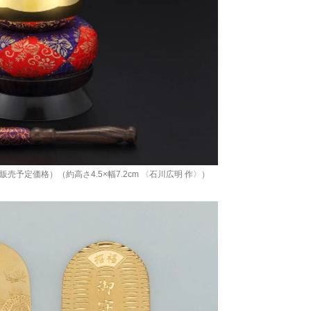
00円（販売予定価格）（約高さ4.5×幅7.2cm 〈石川広明 作〉）