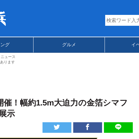
キング
グルメ
イ
トニュース
あります
催！幅約1.5m大迫力の金箔シマフ
の展示