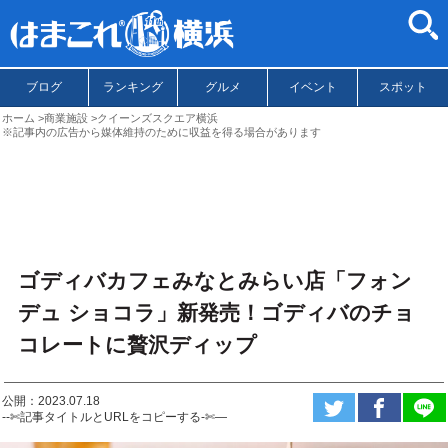
ブログ
ランキング
グルメ
イベント
スポット
ホーム
商業施設
クイーンズスクエア横浜
※記事内の広告から媒体維持のために収益を得る場合があります
ゴディバカフェみなとみらい店「フォン
デュ ショコラ」新発売！ゴディバのチョ
コレートに贅沢ディップ
公開：2023.07.18
--✄記事タイトルとURLをコピーする-✄—