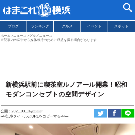
ブログ
ランキング
グルメ
イベント
スポット
ホーム
ニュース
グルメニュース
※記事内の広告から媒体維持のために収益を得る場合があります
新横浜駅前に喫茶室ルノアール開業！昭和
モダンコンセプトの空間デザイン
公開：2021.03.13
ಇ2022.02.07
--✄記事タイトルとURLをコピーする-✄—