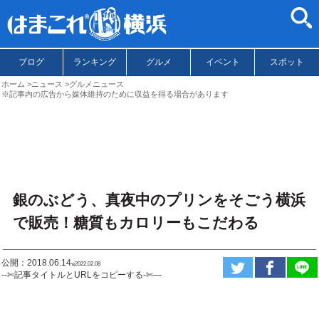
ブログ
ランキング
グルメ
イベント
スポット
ホーム
ニュース
グルメニュース
※記事内の広告から媒体維持のために収益を得る場合があります
銀のぶどう、真夜中のプリンをそごう横浜
で販売！糖質もカロリーもこだわる
公開：2018.06.14
ಇ2022.02.08
--✄記事タイトルとURLをコピーする-✄—