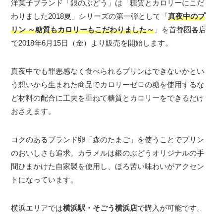
洋菓子ブランド「銀のぶどう」は「糖質とカロリーにこだ
わりました2018夏」シリーズの第一弾として「
真夜中のプ
リン ～糖質もカロリーもこだわりました～
」を首都圏各店
で2018年6月15日（金）より販売を開始します。
真夜中でも罪悪感なく食べられるプリンはできないかとい
う想いから生まれた商品でカロリーゼロの糖を使用するな
ど材料の配合に工夫を重ねて糖質とカロリーをできるだけ
おさえます。
コクのあるブランド卵「森のたまご」を使うことでプリン
のおいしさも追求。カラメルは銀のぶどうオリジナルの手
間ひまかけた自家製を使用し、ほろ苦い味わいがアクセン
トになっています。
横浜エリアでは
横浜駅・そごう横浜店
で購入が可能です。