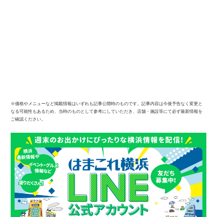
※価格やメニューなど掲載情報はいずれも記事公開時のものです。記事内容は今後予告なく変更と
なる可能性もあるため、当時のものとして参考にしていただき、店舗・施設等にて必ず最新情報を
ご確認ください。