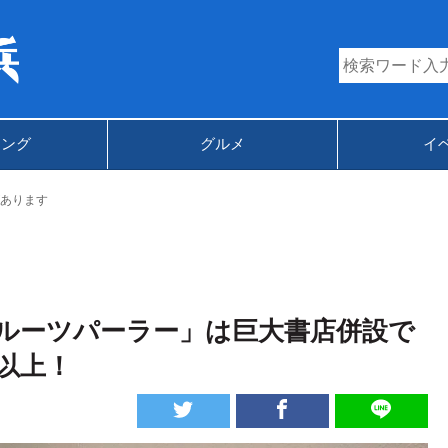
キング
グルメ
イ
あります
ルーツパーラー」は巨大書店併設で
以上！