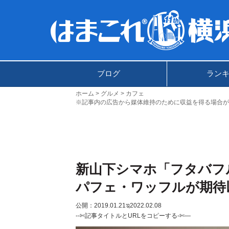
ブログ
ラン
ホーム
グルメ
カフェ
※記事内の広告から媒体維持のために収益を得る場合が
新山下シマホ「フタバフ
パフェ・ワッフルが期待
公開：2019.01.21
ಇ2022.02.08
--✄記事タイトルとURLをコピーする-✄—