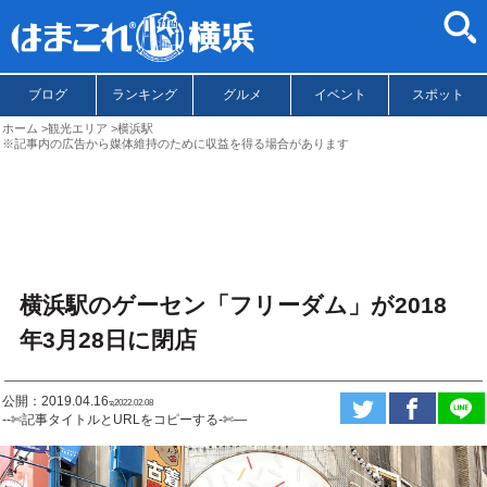
ブログ
ランキング
グルメ
イベント
スポット
ホーム
観光エリア
横浜駅
※記事内の広告から媒体維持のために収益を得る場合があります
横浜駅のゲーセン「フリーダム」が2018
年3月28日に閉店
公開：2019.04.16
ಇ2022.02.08
--✄記事タイトルとURLをコピーする-✄—