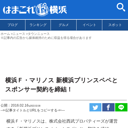
ブログ
ランキング
グルメ
イベント
スポット
ホーム
ニュース
タウンニュース
※記事内の広告から媒体維持のために収益を得る場合があります
横浜Ｆ・マリノス 新横浜プリンスペペと
スポンサー契約を締結！
公開：2016.02.16
ಇ2022.02.08
--✄記事タイトルとURLをコピーする-✄—
横浜Ｆ・マリノスは、株式会社西武プロパティーズが運営