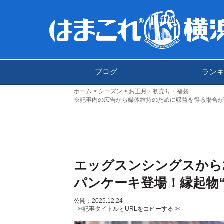
ブログ
ラン
ホーム
シーズン
お正月・初売り・福袋
※記事内の広告から媒体維持のために収益を得る場合が
エッグスンシングスから2
パンケーキ登場！縁起物
公開：2025.12.24
--✄記事タイトルとURLをコピーする-✄—