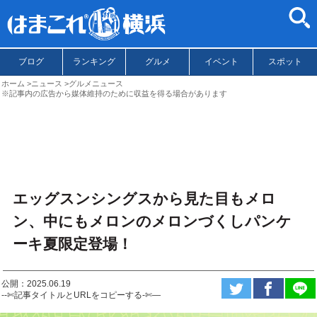
ブログ
ランキング
グルメ
イベント
スポット
ホーム
ニュース
グルメニュース
※記事内の広告から媒体維持のために収益を得る場合があります
エッグスンシングスから見た目もメロ
ン、中にもメロンのメロンづくしパンケ
ーキ夏限定登場！
公開：2025.06.19
--✄記事タイトルとURLをコピーする-✄—