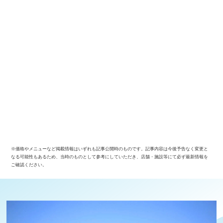
※価格やメニューなど掲載情報はいずれも記事公開時のものです。記事内容は今後予告なく変更と
なる可能性もあるため、当時のものとして参考にしていただき、店舗・施設等にて必ず最新情報を
ご確認ください。