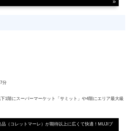
）
7分
地下1階にスーパーマーケット「サミット」や4階にエリア最大級
品（コレットマーレ）が期待以上に広くて快適！MUJIブ