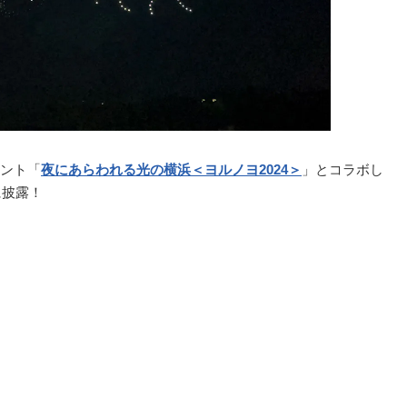
ント「
夜にあらわれる光の横浜＜ヨルノヨ2024＞
」とコラボし
に披露！