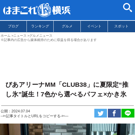
ブログ
ランキング
グルメ
イベント
スポット
ホーム
ニュース
グルメニュース
※記事内の広告から媒体維持のために収益を得る場合があります
ぴあアリーナMM「CLUB38」に夏限定“推
し氷”誕生！7色から選べるパフェ×かき氷
公開：2024.07.04
--✄記事タイトルとURLをコピーする-✄—