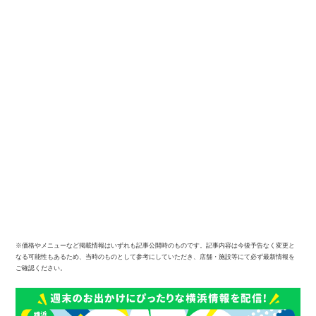
※価格やメニューなど掲載情報はいずれも記事公開時のものです。記事内容は今後予告なく変更と
なる可能性もあるため、当時のものとして参考にしていただき、店舗・施設等にて必ず最新情報を
ご確認ください。