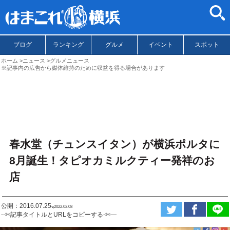
ブログ
ランキング
グルメ
イベント
スポット
ホーム
ニュース
グルメニュース
※記事内の広告から媒体維持のために収益を得る場合があります
春水堂（チュンスイタン）が横浜ポルタに
8月誕生！タピオカミルクティー発祥のお
店
公開：2016.07.25
ಇ2022.02.08
--✄記事タイトルとURLをコピーする-✄—