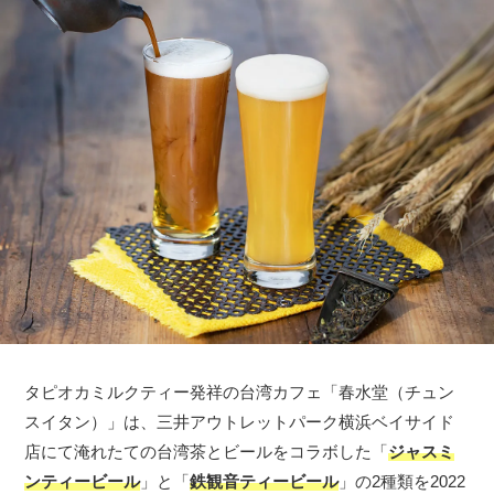
タピオカミルクティー発祥の台湾カフェ「春水堂（チュン
スイタン）」は、三井アウトレットパーク横浜ベイサイド
店にて淹れたての台湾茶とビールをコラボした「
ジャスミ
ンティービール
」と「
鉄観音ティービール
」の2種類を2022