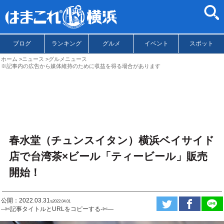
ブログ
ランキング
グルメ
イベント
スポット
ホーム
ニュース
グルメニュース
※記事内の広告から媒体維持のために収益を得る場合があります
春水堂（チュンスイタン）横浜ベイサイド
店で台湾茶×ビール「ティービール」販売
開始！
公開：2022.03.31
ಇ2022.04.01
--✄記事タイトルとURLをコピーする-✄—