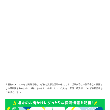
※価格やメニューなど掲載情報はいずれも記事公開時のものです。記事内容は今後予告なく変更と
なる可能性もあるため、当時のものとして参考にしていただき、店舗・施設等にて必ず最新情報を
ご確認ください。