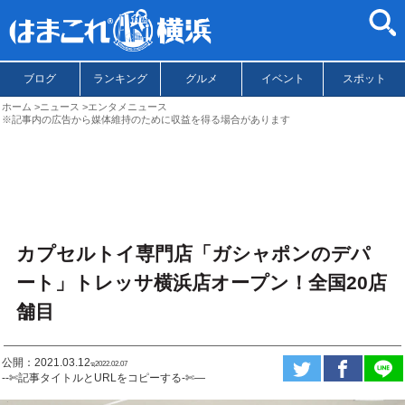
ブログ
ランキング
グルメ
イベント
スポット
ホーム
ニュース
エンタメニュース
※記事内の広告から媒体維持のために収益を得る場合があります
カプセルトイ専門店「ガシャポンのデパ
ート」トレッサ横浜店オープン！全国20店
舗目
公開：2021.03.12
ಇ2022.02.07
--✄記事タイトルとURLをコピーする-✄—