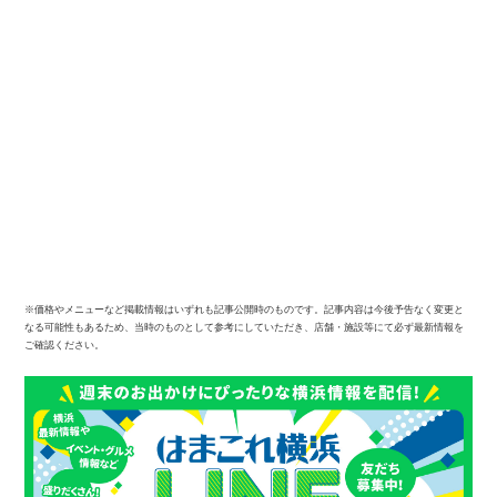
※価格やメニューなど掲載情報はいずれも記事公開時のものです。記事内容は今後予告なく変更と
なる可能性もあるため、当時のものとして参考にしていただき、店舗・施設等にて必ず最新情報を
ご確認ください。