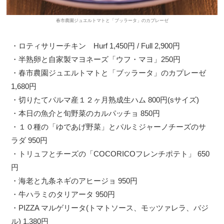
春市農園ジュエルトマトと「ブッラータ」のカプレーゼ
・ロティサリーチキン Hurf 1,450円 / Full 2,900円
・半熟卵と自家製マヨネーズ「ウフ・マヨ」250円
・春市農園ジュエルトマトと「ブッラータ」のカプレーゼ
1,680円
・切りたてパルマ産１２ヶ月熟成生ハム 800円(sサイズ)
・本日の魚介と旬野菜のカルパッチョ 850円
・１０種の「ゆであげ野菜」とパルミジャーノチーズのサ
ラダ 950円
・トリュフとチーズの「COCORICOフレンチポテト」 650
円
・海老と九条ネギのアヒージョ 950円
・牛ハラミのタリアータ 950円
・PIZZA マルゲリータ(トマトソース、モッツァレラ、バジ
ル) 1,380円