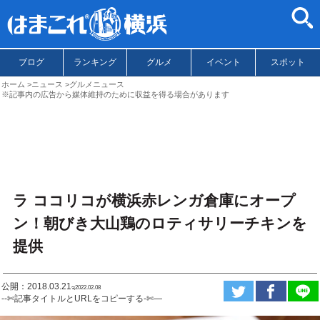
ブログ
ランキング
グルメ
イベント
スポット
ホーム
ニュース
グルメニュース
※記事内の広告から媒体維持のために収益を得る場合があります
ラ ココリコが横浜赤レンガ倉庫にオープ
ン！朝びき大山鶏のロティサリーチキンを
提供
公開：2018.03.21
ಇ2022.02.08
--✄記事タイトルとURLをコピーする-✄—