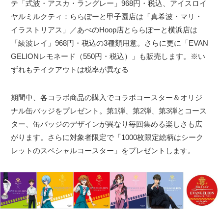
テ「式波・アスカ・ラングレー」968円・税込、アイスロイ
ヤルミルクティ：ららぽーと甲子園店は「真希波・マリ・
イラストリアス」／あべのHoop店とららぽーと横浜店は
「綾波レイ」968円・税込の3種類用意。さらに更に「EVAN
GELIONレモネード（550円・税込）」も販売します。※い
ずれもテイクアウトは税率が異なる
期間中、各コラボ商品の購入でコラボコースター＆オリジ
ナル缶バッジをプレゼント。第1弾、第2弾、第3弾とコース
ター、缶バッジのデザインが異なり毎回集める楽しさも広
がります。さらに対象者限定で「1000枚限定絵柄はシーク
レットのスペシャルコースター」をプレゼントします。