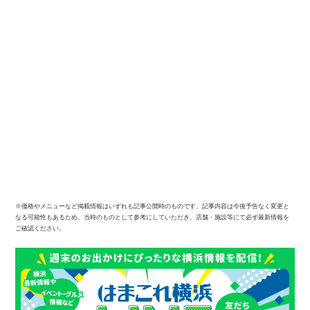
※価格やメニューなど掲載情報はいずれも記事公開時のものです。記事内容は今後予告なく変更と
なる可能性もあるため、当時のものとして参考にしていただき、店舗・施設等にて必ず最新情報を
ご確認ください。