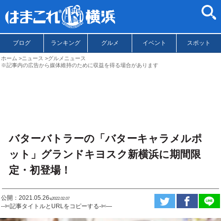
ブログ
ランキング
グルメ
イベント
スポット
ホーム
ニュース
グルメニュース
※記事内の広告から媒体維持のために収益を得る場合があります
バターバトラーの「バターキャラメルポ
ット」グランドキヨスク新横浜に期間限
定・初登場！
公開：2021.05.26
ಇ2022.02.07
--✄記事タイトルとURLをコピーする-✄—