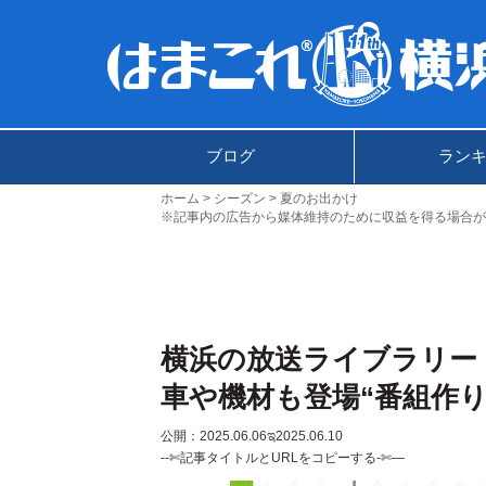
ブログ
ラン
ホーム
シーズン
夏のお出かけ
※記事内の広告から媒体維持のために収益を得る場合が
横浜の放送ライブラリー
車や機材も登場“番組作り
公開：2025.06.06
ಇ2025.06.10
--✄記事タイトルとURLをコピーする-✄—