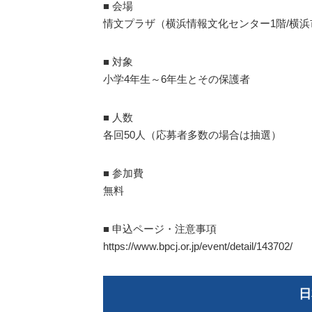
■ 会場
情文プラザ（横浜情報文化センター1階/横浜
■ 対象
小学4年生～6年生とその保護者
■ 人数
各回50人（応募者多数の場合は抽選）
■ 参加費
無料
■ 申込ページ・注意事項
https://www.bpcj.or.jp/event/detail/143702/
日