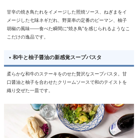
甘辛の焼き鳥たれをイメージした照焼ソース、ねぎまをイ
メージした七味ネギだれ、野菜串の定番のピーマン、柚子
胡椒の風味――食べた瞬間に“焼き鳥”を感じられるようなこ
こだけの逸品です。
和牛と柚子醤油の新感覚スープパスタ
柔らかな和牛のステーキをのせた贅沢なスープパスタ。甘
口醤油と柚子を合わせたクリームソースで和のテイストを
織り交ぜた一皿です。