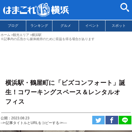
ブログ
ランキング
グルメ
イベント
スポット
ホーム
観光エリア
横浜駅
※記事内の広告から媒体維持のために収益を得る場合があります
横浜駅・鶴屋町に「ビズコンフォート」誕
生！コワーキングスペース＆レンタルオ
フィス
公開：2023.08.23
--✄記事タイトルとURLをコピーする-✄—