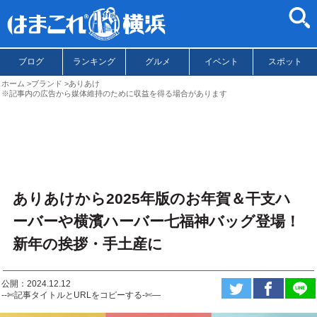
ブログ
ランキング
グルメ
イベント
スポット
ホーム
ブランド
ありあけ
※記事内の広告から媒体維持のために収益を得る場合があります
ありあけから2025年版のお年賀＆干支ハ
ーバーや横濱ハーバー七福神バッグ登場！
新年の挨拶・手土産に
公開：2024.12.12
--✄記事タイトルとURLをコピーする-✄—