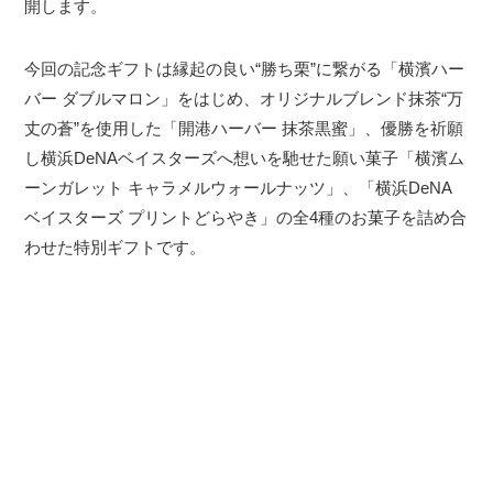
開します。
今回の記念ギフトは縁起の良い“勝ち栗”に繋がる「横濱ハー
バー ダブルマロン」をはじめ、オリジナルブレンド抹茶“万
丈の蒼”を使用した「開港ハーバー 抹茶黒蜜」、優勝を祈願
し横浜DeNAベイスターズへ想いを馳せた願い菓子「横濱ム
ーンガレット キャラメルウォールナッツ」、「横浜DeNA
ベイスターズ プリントどらやき」の全4種のお菓子を詰め合
わせた特別ギフトです。