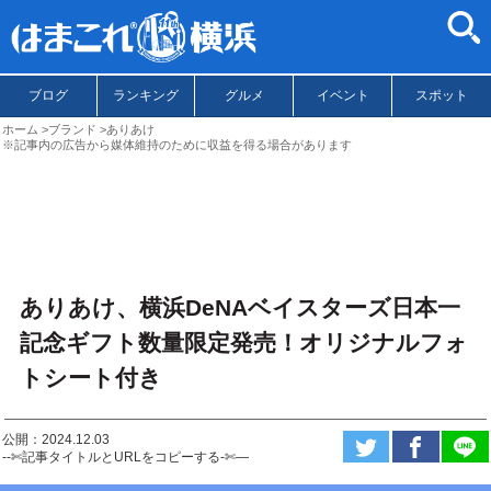
ブログ
ランキング
グルメ
イベント
スポット
ホーム
ブランド
ありあけ
※記事内の広告から媒体維持のために収益を得る場合があります
ありあけ、横浜DeNAベイスターズ日本一
記念ギフト数量限定発売！オリジナルフォ
トシート付き
公開：2024.12.03
--✄記事タイトルとURLをコピーする-✄—