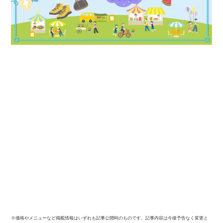
※価格やメニューなど掲載情報はいずれも記事公開時のものです。記事内容は今後予告なく変更と